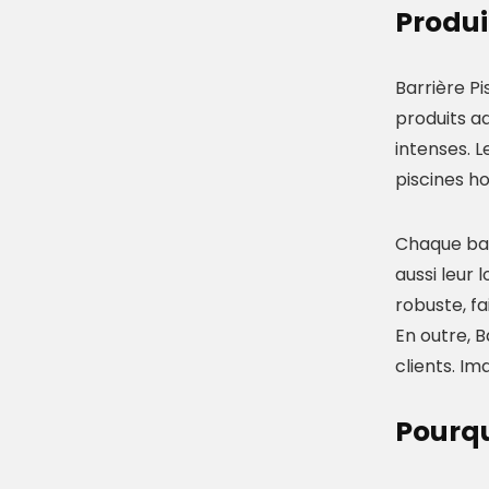
Produi
Barrière P
produits a
intenses. 
piscines ho
Chaque bar
aussi leur
robuste, f
En outre, B
clients. Im
Pourqu