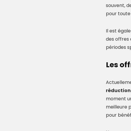
souvent, d
pour tout
Il est égal
des offres
périodes s
Les of
Actuelleme
réduction
moment une
meilleure p
pour bénéf