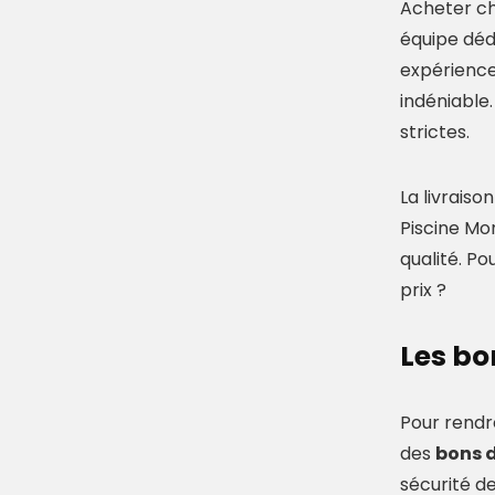
Acheter che
équipe déd
expérience
indéniable
strictes.
La livraiso
Piscine Mo
qualité. Po
prix ?
Les bo
Pour rendr
des
bons 
sécurité de