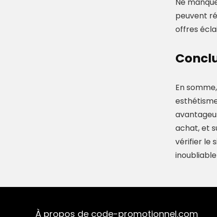
Ne manquez
peuvent réd
offres écla
Conclu
En somme, 
esthétisme 
avantageus
achat, et s
vérifier le
inoubliable
À propos de code-promotionnel.com