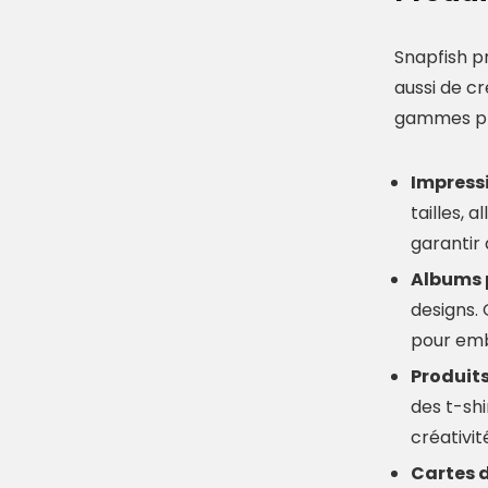
Snapfish p
aussi de cr
gammes pha
Impressi
tailles, 
garantir 
Albums 
designs.
pour emb
Produits
des t-sh
créativit
Cartes d