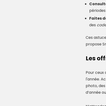
Consulte
périodes
Faites d
des
code
Ces astuce
propose Sn
Les of
Pour ceux q
l'année. A
photo, des
d’année ou 