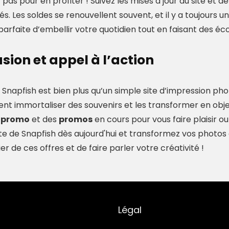
pas pour en profiter ! Suivez les mises à jour du site et de
s. Les soldes se renouvellent souvent, et il y a toujours 
parfaite d’embellir votre quotidien tout en faisant des é
sion et appel à l’action
Snapfish est bien plus qu’un simple site d’impression pho
tent immortaliser des souvenirs et les transformer en obj
 promo
et des
promos
en cours pour vous faire plaisir o
 site de Snapfish dès aujourd'hui et transformez vos phot
er de ces offres et de faire parler votre créativité !
Légal