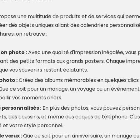
ropose une multitude de produits et de services qui per
éer des objets uniques allant des calendriers personnalis
res, on retrouve :
on photo :
Avec une qualité d'impression inégalée, vous
allant des petits formats aux grands posters. Chaque impre
que vos souvenirs restent éclatants.
photo :
Créez des albums mémorables en quelques clics 
 Que ce soit pour un mariage, un voyage ou un événement s
ellir vos moments chers.
 personnalisés :
En plus des photos, vous pouvez personn
irts, des coussins, et même des coques de téléphone. C'es
é et votre style personnel.
e vœux :
Que ce soit pour un anniversaire, un mariage ou