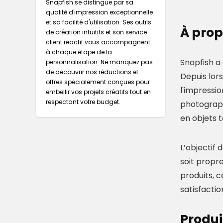
Snapfish se distingue par sa
qualité d'impression exceptionnelle
et sa facilité d'utilisation. Ses outils
À prop
de création intuitifs et son service
client réactif vous accompagnent
à chaque étape de la
Snapfish a 
personnalisation. Ne manquez pas
de découvrir nos réductions et
Depuis lor
offres spécialement conçues pour
l'impressio
embellir vos projets créatifs tout en
respectant votre budget.
photograph
en objets t
L’objectif 
soit propre
produits, c
satisfactio
Produi